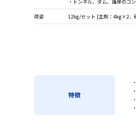
・トンネル、ダム、護岸のコン
荷姿
12kg/セット [主剤：4kg×2、
特徴