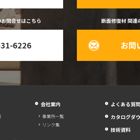
のお問合せはこちら
断面修復材 関連
-31-6226
お問
会社案内
よくある質
術
事業所一覧
カタログダ
リンク集
技術資料