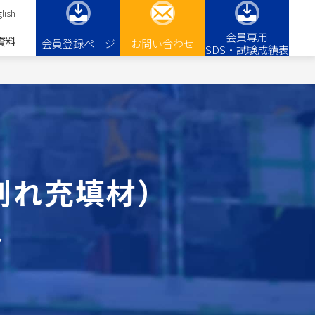
lish
会員専用
資料
会員登録ページ
お問い合わせ
SDS・試験成績表
割れ充填材）
～