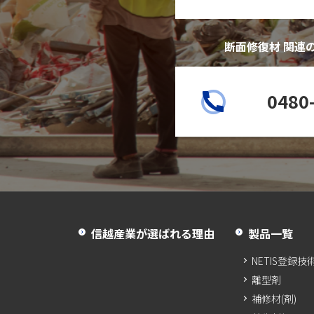
断面修復材 関連
0480
信越産業が選ばれる理由
製品一覧
NETIS登録技
離型剤
補修材(剤)