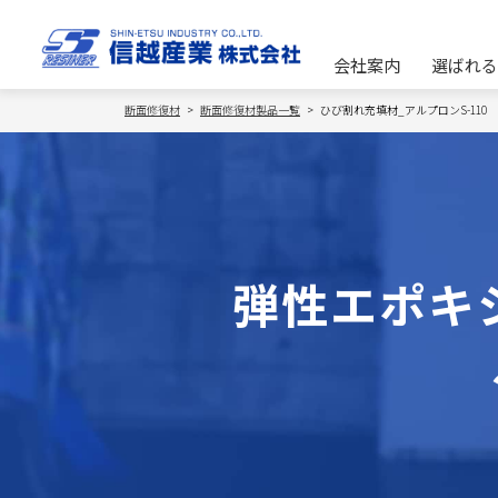
会社案内
選ばれ
断面修復材
断面修復材製品一覧
ひび割れ充填材_アルプロンS-110
弾性エポキ