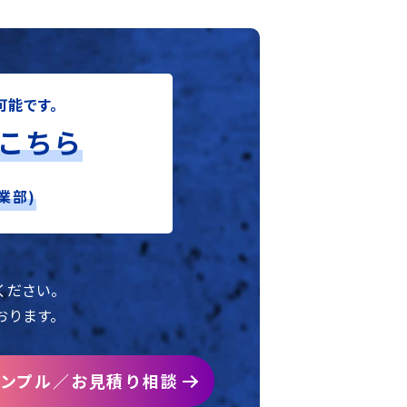
可能です。
こちら
業部)
。
ください。
おります。
ンプル／お見積り相談