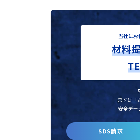
当社にお
材料
T
まずは「
安全デー
SDS請求