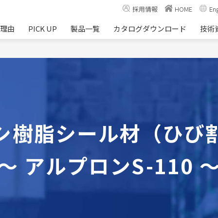
採用情報
HOME
Eng
る理由
PICK UP
製品一覧
カタログダウンロード
技術
シ樹脂シール材（ひび
～ アルプロンS-110 