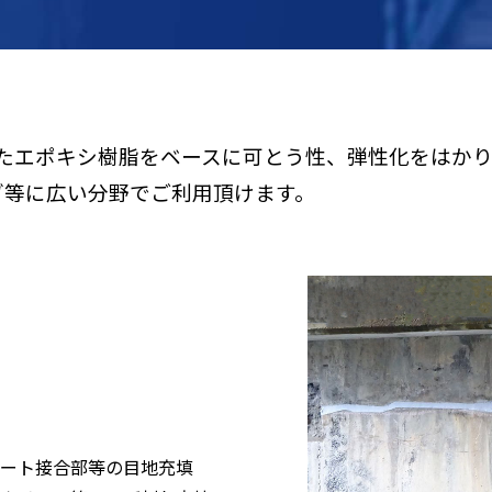
れたエポキシ樹脂をベースに可とう性、弾性化をはか
グ等に広い分野でご利用頂けます。
ート接合部等の目地充填