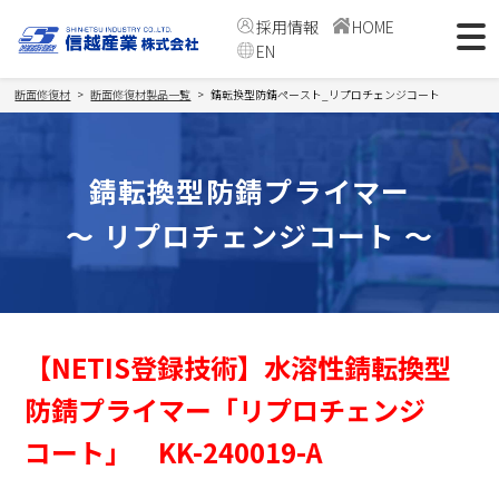
採用情報
HOME
EN
断面修復材
断面修復材製品一覧
錆転換型防錆ペースト_リプロチェンジコート
錆転換型防錆プライマー
～ リプロチェンジコート ～
【NETIS登録技術】水溶性錆転換型
防錆プライマー「リプロチェンジ
コート」 KK-240019-A