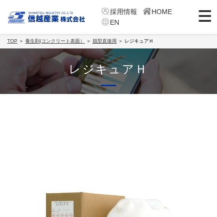
採用情報
HOME
EN
TOP
＞
養生剤(コンクリート表面）
＞
脱型直後用
＞ レジキュアＨ
レジキュアＨ