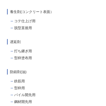
養生剤(コンクリート表面）
コテ仕上げ用
脱型直後用
遅延剤
打ち継ぎ用
型枠塗布用
防錆剤(油)
鉄筋用
型枠用
パイル開先用
鋼材開先用