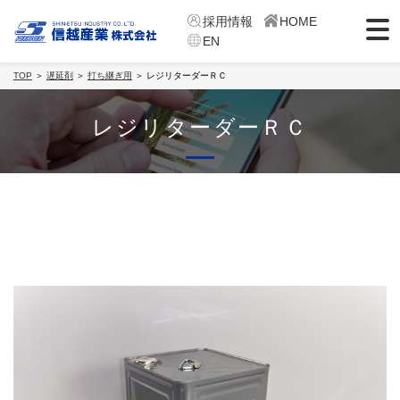
採用情報
HOME
EN
TOP
＞
遅延剤
＞
打ち継ぎ用
＞ レジリターダーＲＣ
レジリターダーＲＣ