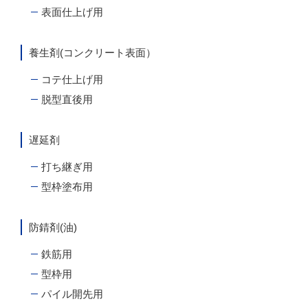
表面仕上げ用
養生剤(コンクリート表面）
コテ仕上げ用
脱型直後用
遅延剤
打ち継ぎ用
型枠塗布用
防錆剤(油)
鉄筋用
型枠用
パイル開先用