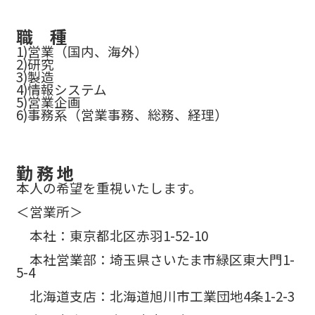
職 種
1)営業（国内、海外）
2)研究
3)製造
4)情報システム
5)営業企画
6)事務系（営業事務、総務、経理）
勤 務 地
本人の希望を重視いたします。
＜営業所＞
本社：東京都北区赤羽1-52-10
本社営業部：埼玉県さいたま市緑区東大門1-
5-4
北海道支店：北海道旭川市工業団地4条1-2-3