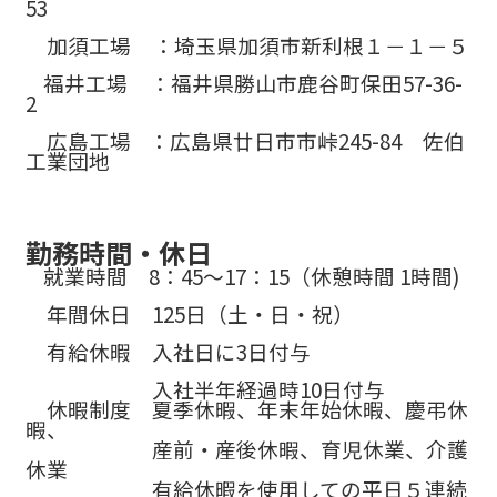
53
加須工場 ：埼玉県加須市新利根１－１－５
福井工場 ：福井県勝山市鹿谷町保田57-36-
2
広島工場 ：広島県廿日市市峠245-84 佐伯
工業団地
勤務時間・休日
就業時間 8：45～17：15（休憩時間 1時間)
年間休日 125日（土・日・祝）
有給休暇 入社日に3日付与
入社半年経過時10日付与
休暇制度 夏季休暇、年末年始休暇、慶弔休
暇、
産前・産後休暇、育児休業、介護
休業
有給休暇を使用しての平日５連続