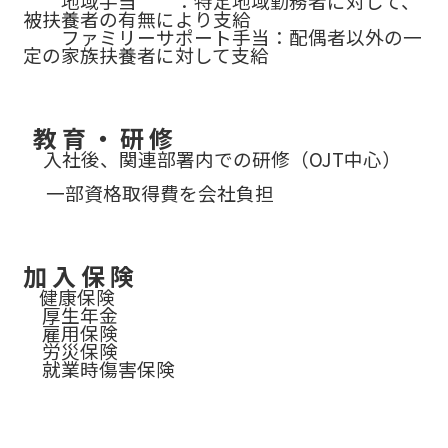
地域手当 ：特定地域勤務者に対して、
被扶養者の有無により支給
ファミリーサポート手当：配偶者以外の一
定の家族扶養者に対して支給
教 育 ・ 研 修
入社後、関連部署内での研修（OJT中心）
一部資格取得費を会社負担
加 入 保 険
健康保険
厚生年金
雇用保険
労災保険
就業時傷害保険