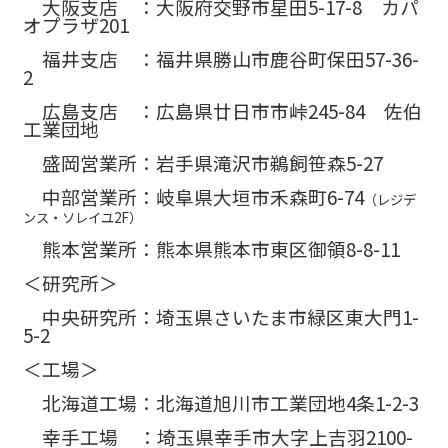
大阪支店 ：大阪府交野市星田5-17-8 カパ
オプラザ201
福井支店 ：福井県勝山市鹿谷町保田57-36-
2
広島支店 ：広島県廿日市市峠245-84 佐伯
工業団地
盛岡営業所：岩手県滝沢市鵜飼笹森5-27
中部営業所：岐阜県大垣市禾森町6-74
（レジデ
ンス・ソレイユ2F）
熊本営業所：熊本県熊本市東区御領8-8-11
＜研究所＞
中央研究所：埼玉県さいたま市緑区東大門1-
5-2
＜工場＞
北海道工場：北海道旭川市工業団地4条1-2-3
幸手工場 ：埼玉県幸手市大字上吉羽2100-