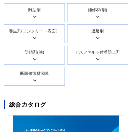
離型剤
補修材(剤)
養生剤(コンクリート表面）
遅延剤
防錆剤(油)
アスファルト付着防止剤
断面修復材関連
総合カタログ